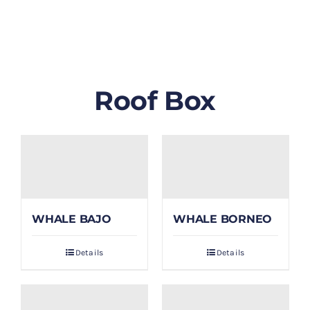
GALLERY
BLOG/ARTIKEL
Roof Box
TENTANG KAMI
FAQ
KONTAK & LOKASI
WHALE BAJO
WHALE BORNEO
PAYMENT
Details
Details