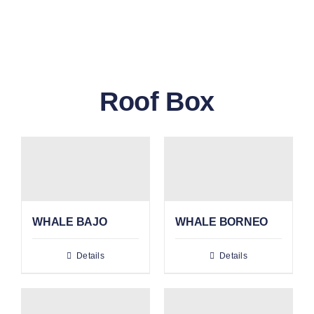
GALLERY
BLOG/ARTIKEL
Roof Box
TENTANG KAMI
FAQ
KONTAK & LOKASI
WHALE BAJO
WHALE BORNEO
PAYMENT
Details
Details