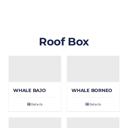
GALLERY
BLOG/ARTIKEL
Roof Box
TENTANG KAMI
FAQ
KONTAK & LOKASI
WHALE BAJO
WHALE BORNEO
PAYMENT
Details
Details