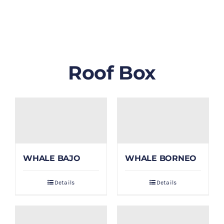
GALLERY
BLOG/ARTIKEL
Roof Box
TENTANG KAMI
FAQ
KONTAK & LOKASI
WHALE BAJO
WHALE BORNEO
PAYMENT
Details
Details