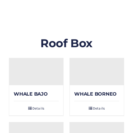
GALLERY
BLOG/ARTIKEL
Roof Box
TENTANG KAMI
FAQ
KONTAK & LOKASI
WHALE BAJO
WHALE BORNEO
PAYMENT
Details
Details