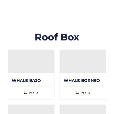
GALLERY
BLOG/ARTIKEL
Roof Box
TENTANG KAMI
FAQ
KONTAK & LOKASI
WHALE BAJO
WHALE BORNEO
PAYMENT
Details
Details