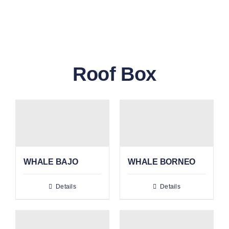
GALLERY
BLOG/ARTIKEL
Roof Box
TENTANG KAMI
FAQ
KONTAK & LOKASI
WHALE BAJO
WHALE BORNEO
PAYMENT
Details
Details