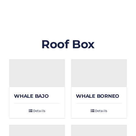
GALLERY
BLOG/ARTIKEL
Roof Box
TENTANG KAMI
FAQ
KONTAK & LOKASI
WHALE BAJO
WHALE BORNEO
PAYMENT
Details
Details