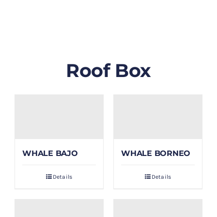
GALLERY
BLOG/ARTIKEL
Roof Box
TENTANG KAMI
FAQ
KONTAK & LOKASI
WHALE BAJO
WHALE BORNEO
PAYMENT
Details
Details