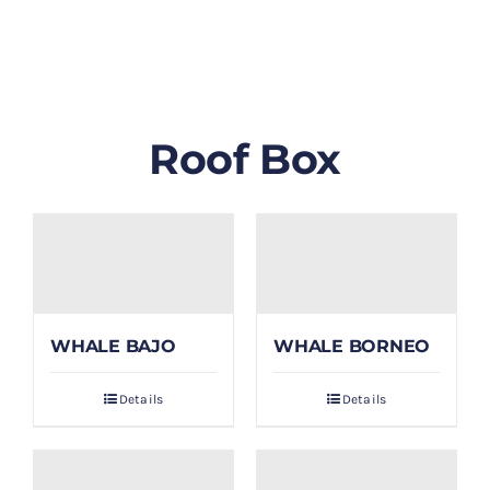
GALLERY
BLOG/ARTIKEL
Roof Box
TENTANG KAMI
FAQ
KONTAK & LOKASI
WHALE BAJO
WHALE BORNEO
PAYMENT
Details
Details