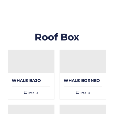
GALLERY
BLOG/ARTIKEL
Roof Box
TENTANG KAMI
FAQ
KONTAK & LOKASI
WHALE BAJO
WHALE BORNEO
PAYMENT
Details
Details