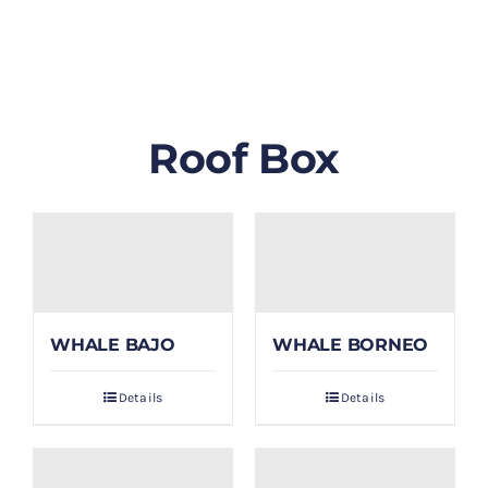
GALLERY
BLOG/ARTIKEL
Roof Box
TENTANG KAMI
FAQ
KONTAK & LOKASI
WHALE BAJO
WHALE BORNEO
PAYMENT
Details
Details