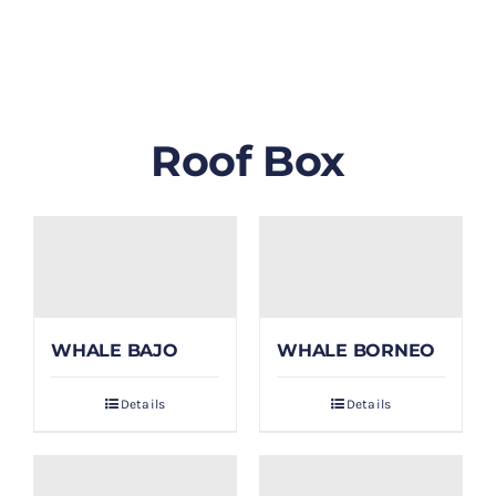
GALLERY
BLOG/ARTIKEL
Roof Box
TENTANG KAMI
FAQ
KONTAK & LOKASI
WHALE BAJO
WHALE BORNEO
PAYMENT
Details
Details