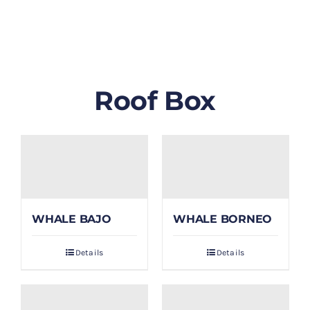
GALLERY
BLOG/ARTIKEL
Roof Box
TENTANG KAMI
FAQ
KONTAK & LOKASI
WHALE BAJO
WHALE BORNEO
PAYMENT
Details
Details