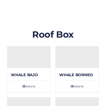
GALLERY
BLOG/ARTIKEL
Roof Box
TENTANG KAMI
FAQ
KONTAK & LOKASI
WHALE BAJO
WHALE BORNEO
PAYMENT
Details
Details