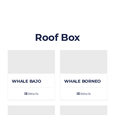
GALLERY
BLOG/ARTIKEL
Roof Box
TENTANG KAMI
FAQ
KONTAK & LOKASI
WHALE BAJO
WHALE BORNEO
PAYMENT
Details
Details