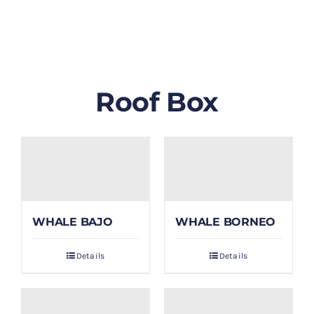
GALLERY
BLOG/ARTIKEL
Roof Box
TENTANG KAMI
FAQ
KONTAK & LOKASI
WHALE BAJO
WHALE BORNEO
PAYMENT
Details
Details