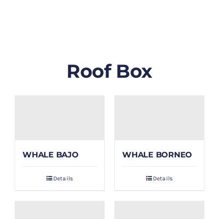
GALLERY
BLOG/ARTIKEL
Roof Box
TENTANG KAMI
FAQ
KONTAK & LOKASI
WHALE BAJO
WHALE BORNEO
PAYMENT
Details
Details