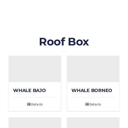
GALLERY
BLOG/ARTIKEL
Roof Box
TENTANG KAMI
FAQ
KONTAK & LOKASI
WHALE BAJO
WHALE BORNEO
PAYMENT
Details
Details