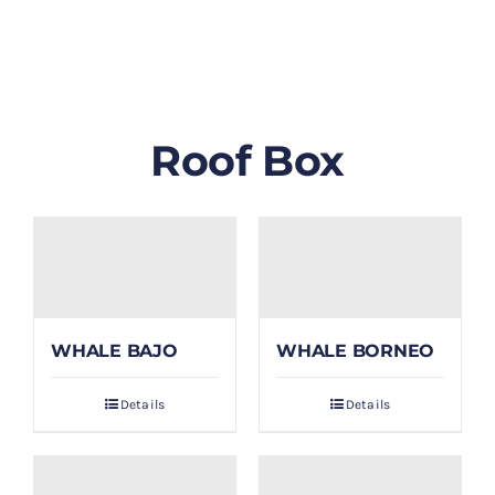
GALLERY
BLOG/ARTIKEL
Roof Box
TENTANG KAMI
FAQ
KONTAK & LOKASI
WHALE BAJO
WHALE BORNEO
PAYMENT
Details
Details