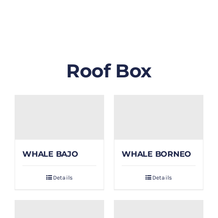
GALLERY
BLOG/ARTIKEL
Roof Box
TENTANG KAMI
FAQ
KONTAK & LOKASI
WHALE BAJO
WHALE BORNEO
PAYMENT
Details
Details