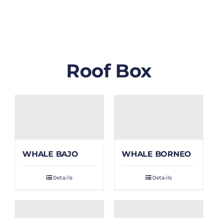
GALLERY
BLOG/ARTIKEL
Roof Box
TENTANG KAMI
FAQ
KONTAK & LOKASI
WHALE BAJO
WHALE BORNEO
PAYMENT
Details
Details