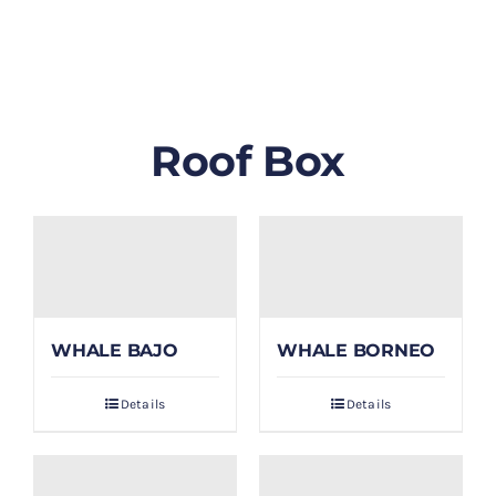
GALLERY
BLOG/ARTIKEL
Roof Box
TENTANG KAMI
FAQ
KONTAK & LOKASI
WHALE BAJO
WHALE BORNEO
PAYMENT
Details
Details