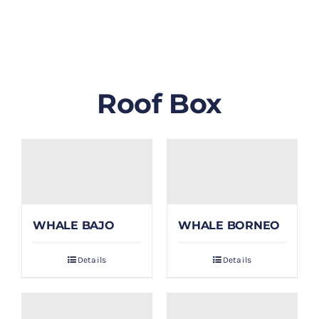
GALLERY
BLOG/ARTIKEL
Roof Box
TENTANG KAMI
FAQ
KONTAK & LOKASI
WHALE BAJO
WHALE BORNEO
PAYMENT
Details
Details