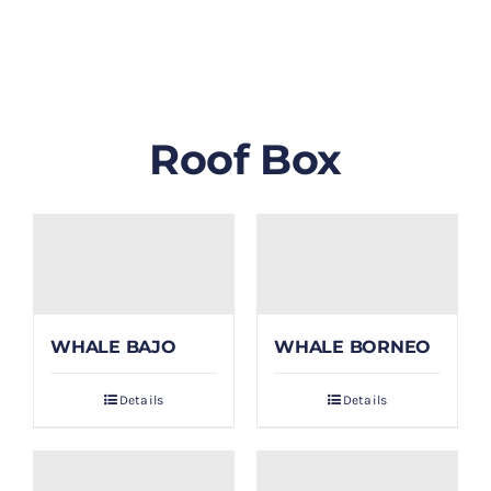
GALLERY
BLOG/ARTIKEL
Roof Box
TENTANG KAMI
FAQ
KONTAK & LOKASI
WHALE BAJO
WHALE BORNEO
PAYMENT
Details
Details