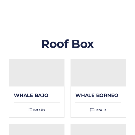
GALLERY
BLOG/ARTIKEL
Roof Box
TENTANG KAMI
FAQ
KONTAK & LOKASI
WHALE BAJO
WHALE BORNEO
PAYMENT
Details
Details