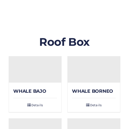
GALLERY
BLOG/ARTIKEL
Roof Box
TENTANG KAMI
FAQ
KONTAK & LOKASI
WHALE BAJO
WHALE BORNEO
PAYMENT
Details
Details