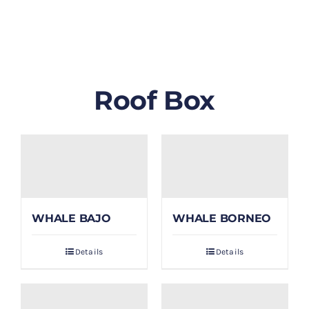
GALLERY
BLOG/ARTIKEL
Roof Box
TENTANG KAMI
FAQ
KONTAK & LOKASI
WHALE BAJO
WHALE BORNEO
PAYMENT
Details
Details