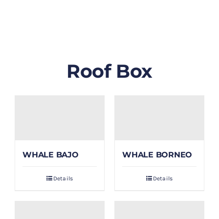
GALLERY
BLOG/ARTIKEL
Roof Box
TENTANG KAMI
FAQ
KONTAK & LOKASI
WHALE BAJO
WHALE BORNEO
PAYMENT
Details
Details