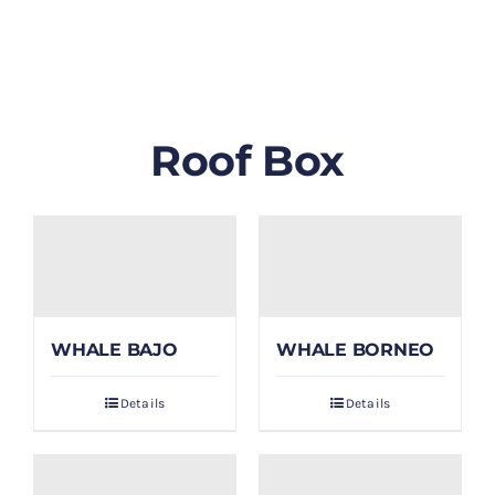
GALLERY
BLOG/ARTIKEL
Roof Box
TENTANG KAMI
FAQ
KONTAK & LOKASI
WHALE BAJO
WHALE BORNEO
PAYMENT
Details
Details