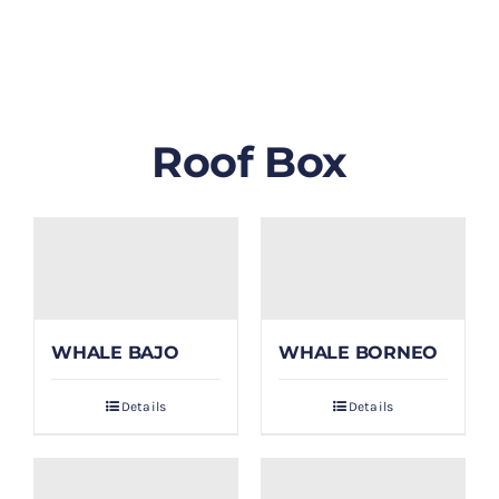
GALLERY
BLOG/ARTIKEL
Roof Box
TENTANG KAMI
FAQ
KONTAK & LOKASI
WHALE BAJO
WHALE BORNEO
PAYMENT
Details
Details