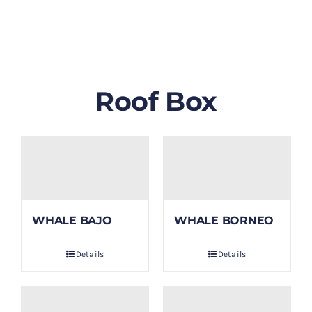
GALLERY
BLOG/ARTIKEL
Roof Box
TENTANG KAMI
FAQ
KONTAK & LOKASI
WHALE BAJO
WHALE BORNEO
PAYMENT
Details
Details