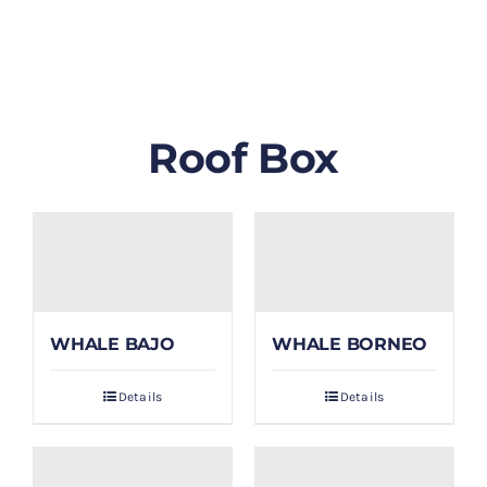
GALLERY
BLOG/ARTIKEL
Roof Box
TENTANG KAMI
FAQ
KONTAK & LOKASI
WHALE BAJO
WHALE BORNEO
PAYMENT
Details
Details