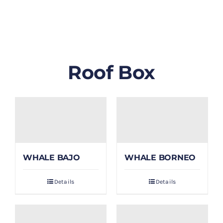
GALLERY
BLOG/ARTIKEL
Roof Box
TENTANG KAMI
FAQ
KONTAK & LOKASI
WHALE BAJO
WHALE BORNEO
PAYMENT
Details
Details