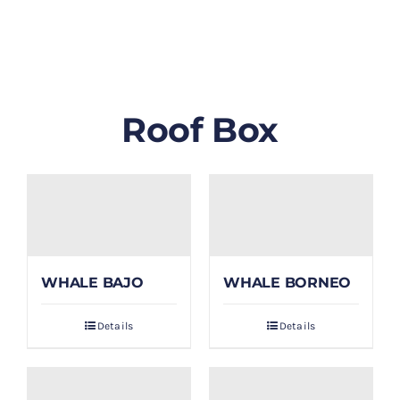
GALLERY
BLOG/ARTIKEL
Roof Box
TENTANG KAMI
FAQ
KONTAK & LOKASI
WHALE BAJO
WHALE BORNEO
PAYMENT
Details
Details