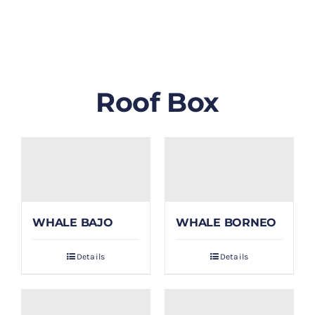
GALLERY
BLOG/ARTIKEL
Roof Box
TENTANG KAMI
FAQ
KONTAK & LOKASI
WHALE BAJO
WHALE BORNEO
PAYMENT
Details
Details