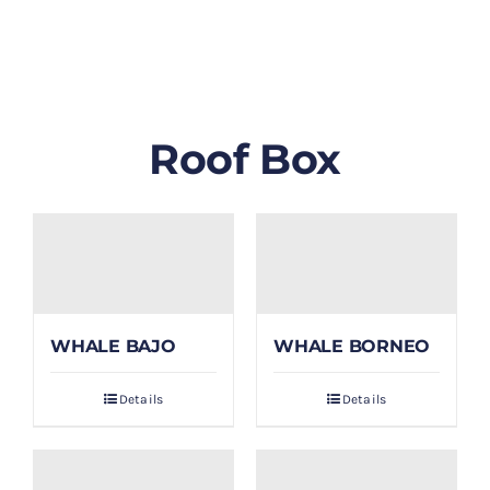
GALLERY
BLOG/ARTIKEL
Roof Box
TENTANG KAMI
FAQ
KONTAK & LOKASI
WHALE BAJO
WHALE BORNEO
PAYMENT
Details
Details