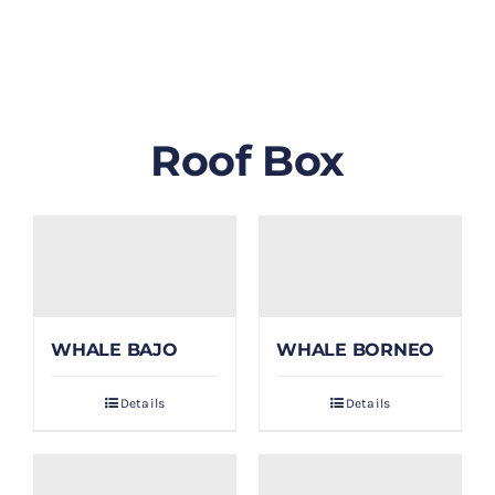
GALLERY
BLOG/ARTIKEL
Roof Box
TENTANG KAMI
FAQ
KONTAK & LOKASI
WHALE BAJO
WHALE BORNEO
PAYMENT
Details
Details