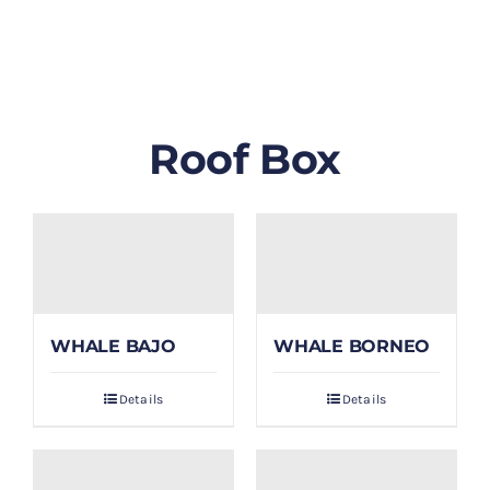
GALLERY
BLOG/ARTIKEL
Roof Box
TENTANG KAMI
FAQ
KONTAK & LOKASI
WHALE BAJO
WHALE BORNEO
PAYMENT
Details
Details