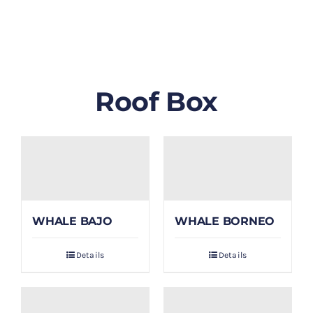
GALLERY
BLOG/ARTIKEL
Roof Box
TENTANG KAMI
FAQ
KONTAK & LOKASI
WHALE BAJO
WHALE BORNEO
PAYMENT
Details
Details