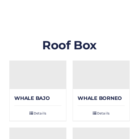
GALLERY
BLOG/ARTIKEL
Roof Box
TENTANG KAMI
FAQ
KONTAK & LOKASI
WHALE BAJO
WHALE BORNEO
PAYMENT
Details
Details