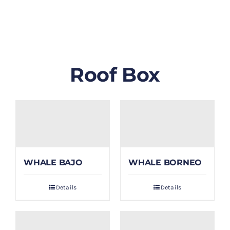
GALLERY
BLOG/ARTIKEL
Roof Box
TENTANG KAMI
FAQ
KONTAK & LOKASI
WHALE BAJO
WHALE BORNEO
PAYMENT
Details
Details