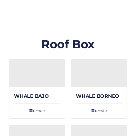
GALLERY
BLOG/ARTIKEL
Roof Box
TENTANG KAMI
FAQ
KONTAK & LOKASI
WHALE BAJO
WHALE BORNEO
PAYMENT
Details
Details