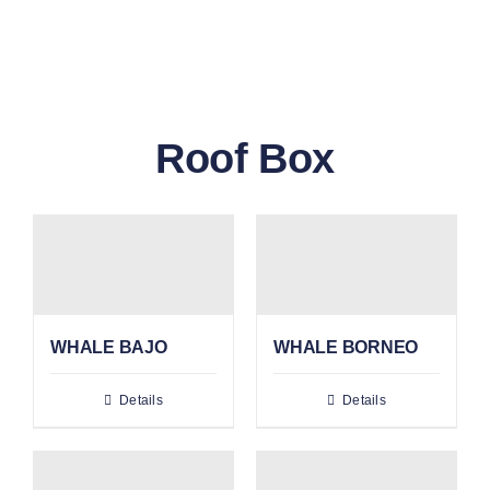
GALLERY
BLOG/ARTIKEL
Roof Box
TENTANG KAMI
FAQ
KONTAK & LOKASI
WHALE BAJO
WHALE BORNEO
PAYMENT
Details
Details