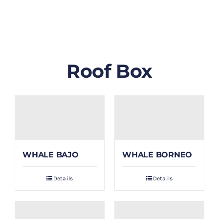
GALLERY
BLOG/ARTIKEL
Roof Box
TENTANG KAMI
FAQ
KONTAK & LOKASI
WHALE BAJO
WHALE BORNEO
PAYMENT
Details
Details