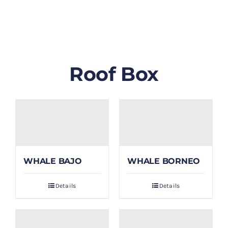
GALLERY
BLOG/ARTIKEL
Roof Box
TENTANG KAMI
FAQ
KONTAK & LOKASI
WHALE BAJO
WHALE BORNEO
PAYMENT
Details
Details