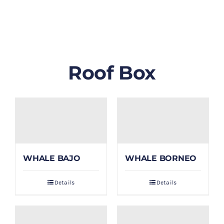
GALLERY
BLOG/ARTIKEL
Roof Box
TENTANG KAMI
FAQ
KONTAK & LOKASI
WHALE BAJO
WHALE BORNEO
PAYMENT
Details
Details