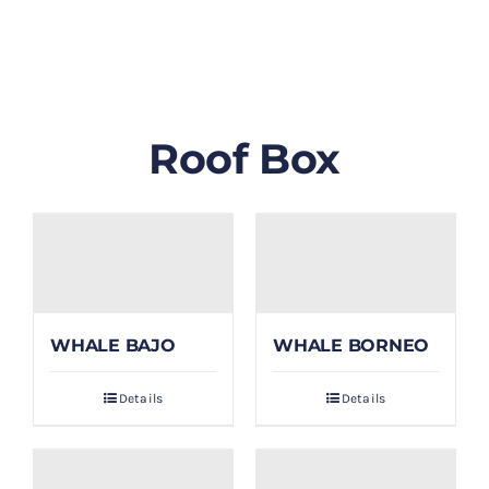
GALLERY
BLOG/ARTIKEL
Roof Box
TENTANG KAMI
FAQ
KONTAK & LOKASI
WHALE BAJO
WHALE BORNEO
PAYMENT
Details
Details