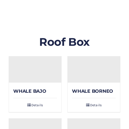
GALLERY
BLOG/ARTIKEL
Roof Box
TENTANG KAMI
FAQ
KONTAK & LOKASI
WHALE BAJO
WHALE BORNEO
PAYMENT
Details
Details