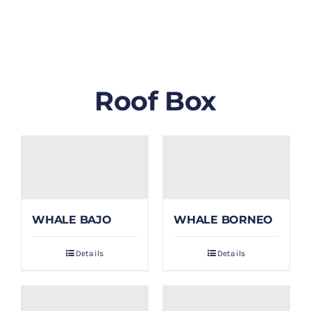
GALLERY
BLOG/ARTIKEL
Roof Box
TENTANG KAMI
FAQ
KONTAK & LOKASI
WHALE BAJO
WHALE BORNEO
PAYMENT
Details
Details